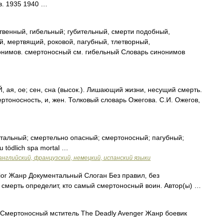
в. 1935 1940 …
венный, гибельный; губительный, смерти подобный,
, мертвящий, роковой, пагубный, тлетворный,
нимов. смертоносный см. гибельный Словарь синонимов
, ое; сен, сна (высок.). Лишающий жизни, несущий смерть.
ертоносность, и, жен. Толковый словарь Ожегова. С.И. Ожегов,
тальный; смертельно опасный; смертоносный; пагубный;
eu tödlich spa mortal …
английский, французский, немецкий, испанский языки
ior Жанр Документальный Слоган Без правил, без
смерть определит, кто самый смертоносный воин. Автор(ы) …
Смертоносный мститель The Deadly Avenger Жанр боевик