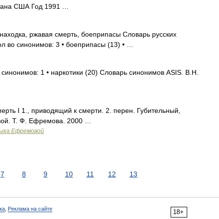
рана США Год 1991 …
аходка, ржавая смерть, боеприпасы Словарь русских
л во синонимов: 3 • боеприпасы (13) • …
 синонимов: 1 • наркотики (20) Словарь синонимов ASIS. В.Н.
рть I 1., приводящий к смерти. 2. перен. Губительный,
ой. Т. Ф. Ефремова. 2000 …
зыка Ефремовой
7
8
9
10
11
12
13
ка
,
Реклама на сайте
18+