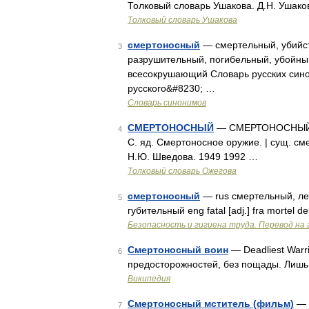
Толковый словарь Ушакова. Д.Н. Ушако
Толковый словарь Ушакова
смертоносный
— смертельный, убийст
3
разрушительный, погибельный, убойный
всесокрушающий Словарь русских сино
русского&#8230; …
Словарь синонимов
СМЕРТОНОСНЫЙ
— СМЕРТОНОСНЫЙ, ая
4
С. яд. Смертоносное оружие. | сущ. см
Н.Ю. Шведова. 1949 1992 …
Толковый словарь Ожегова
смертоносный
— rus смертельный, ле
5
губительный eng fatal [adj.] fra mortel d
Безопасность и гигиена труда. Перевод на 
Смертоносный воин
— Deadliest Warr
6
предосторожностей, без пощады. Лишь 
Википедия
Смертоносный мститель (фильм)
— 
7