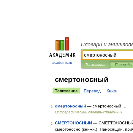
Словари и энциклоп
academic.ru
Толкования
Переводы
смертоносный
Толкование
Перевод
Книги
смертоносный
— смертоносный …
1
Орфографический словарь-справочник
СМЕРТОНОСНЫЙ
— СМЕРТОНОСНЫЙ, с
2
смертоносно (книжн.). Наносящий, пр