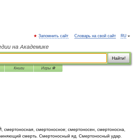
Запомнить сайт
Словарь на свой сайт
RU
едии на Академике
Найти!
Книги
Игры ⚽
мертоносная, смертоносное; смертоносен, смертоносна,
ичиняющий смерть. Смертоносный яд. Смертоносный удар.