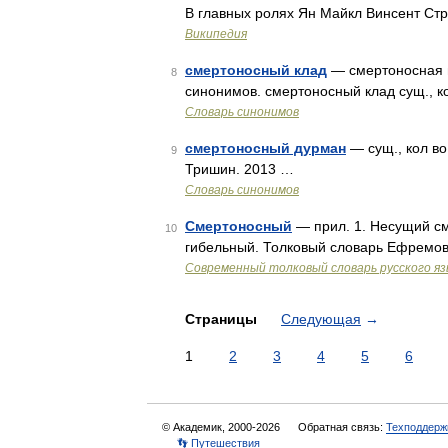
В главных ролях Ян Майкл Винсент Ст
Википедия
смертоносный клад
— смертоносная н
8
синонимов. смертоносный клад сущ., ко
Словарь синонимов
смертоносный дурман
— сущ., кол во
9
Тришин. 2013 …
Словарь синонимов
Смертоносный
— прил. 1. Несущий сме
10
гибельный. Толковый словарь Ефремов
Современный толковый словарь русского я
Страницы
Следующая
→
1
2
3
4
5
6
© Академик, 2000-2026
Обратная связь:
Техподдерж
👣 Путешествия